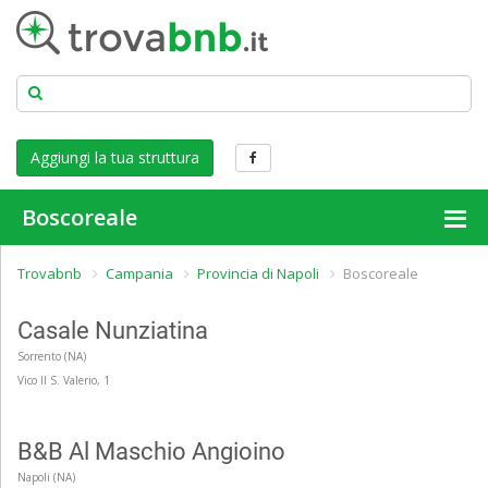
Aggiungi la tua struttura
Boscoreale
Trovabnb
Campania
Provincia di Napoli
Boscoreale
Doppia 80€ per notte
Doppia 80€ per notte
Casale Nunziatina
Sorrento (NA)
Vico II S. Valerio, 1
Doppia 80€ per notte
Doppia 80€ per notte
B&B Al Maschio Angioino
Napoli (NA)