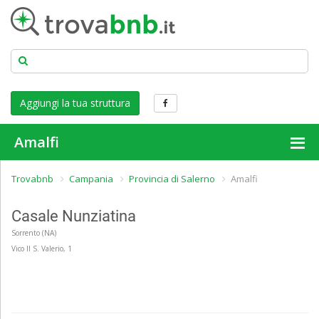
Aggiungi la tua struttura
Amalfi
Trovabnb
Campania
Provincia di Salerno
Amalfi
Doppia 80€ per notte
Doppia 80€ per notte
Casale Nunziatina
Sorrento (NA)
Vico II S. Valerio, 1