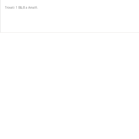
Trovati
1
B&;B a Amalfi.
This page can't load Google Maps correctly.
OK
Do you own this website?