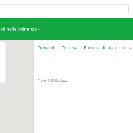
ità nelle vicinanze
Trovabnb
Toscana
Provincia di Lucca
Lucca
Trovati
0
B&;B a Lucca.