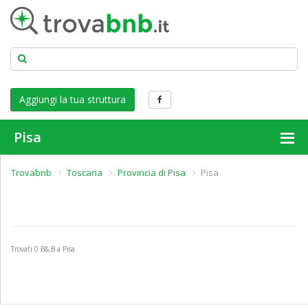
Aggiungi la tua struttura
Pisa
Trovabnb
Toscana
Provincia di Pisa
Pisa
Trovati
0
B&;B a Pisa.