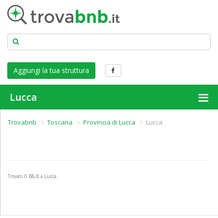
Aggiungi la tua struttura
Lucca
Trovabnb
Toscana
Provincia di Lucca
Lucca
Trovati
0
B&;B a Lucca.