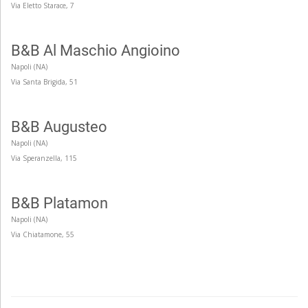
Via Eletto Starace, 7
Doppia 80€ per notte
Doppia 80€ per notte
B&B Al Maschio Angioino
Napoli (NA)
Via Santa Brigida, 51
B&B Augusteo
Napoli (NA)
Via Speranzella, 115
B&B Platamon
Napoli (NA)
Via Chiatamone, 55