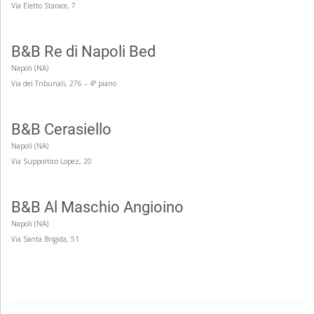
Via Eletto Starace, 7
B&B Re di Napoli Bed
Napoli (NA)
Via dei Tribunali, 276 – 4° piano
B&B Cerasiello
Napoli (NA)
Via Supportico Lopez, 20
Doppia 80€ per notte
Doppia 80€ per notte
B&B Al Maschio Angioino
Napoli (NA)
Via Santa Brigida, 51