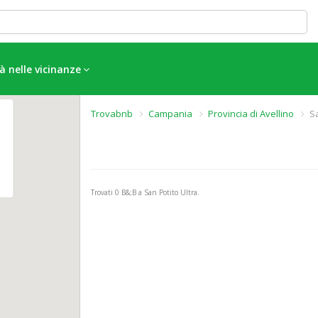
à nelle vicinanze
Trovabnb
Campania
Provincia di Avellino
Sa
Trovati
0
B&;B a San Potito Ultra.