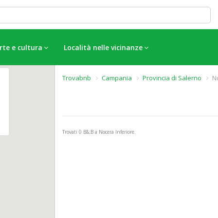
rte e cultura
Località nelle vicinanze
Trovabnb
Campania
Provincia di Salerno
N
Trovati
0
B&;B a Nocera Inferiore.