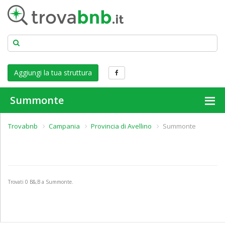
Aggiungi la tua struttura
Summonte
Trovabnb
Campania
Provincia di Avellino
Summonte
Trovati
0
B&;B a Summonte.